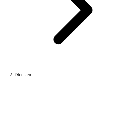
Diensten
Klaar om een vakman te vinden?
Vergelijk bouwmaterialenbedrijven in uw regio en vraag vrijblijvend
offertes aan.
Vraag offerte aan